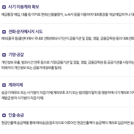
사기 이용계좌 확보
예금통장 매입, 대출 등 미끼로 편취(신용불량자, 노숙자 등을 이용하여 대포통장을 개설·매입하거나 대
전화·문자메시지 시도
해외(중국 등)콜센터에서 국내로 전화(해외사기단이 금융기관 및 검찰, 경찰, 금융감독원 등의 대표전
기망·공갈
개인정보 유출, 범죄사건 연루 등으로 기망(금융기관 및 검찰, 경찰, 금융감독원 등 공공기관을 사칭하
피해자의 개인정보 또는 금융거래정보를 탈취)
계좌이체
송금·이체유도 또는 사기범이 직접 이체(계좌보호 조치 또는 범죄혐의 탈피 등 명분하에 사기계좌로
재발급 받아 사기범이 직접 이체)
인출·송금
현금인출책·송금책을 통해 해외송금(점조직으로 이루어진 현금인출책이 송금책의 계좌로 입금하면 송금