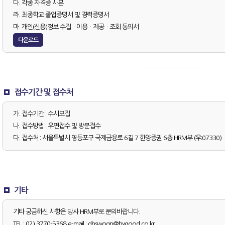
다. 각종 자격증 사본
라. 최종학교 졸업증명서 및 경력증명서
마. 개인(신용)정보 수집ㆍ이용ㆍ제공ㆍ조회 동의서
다운로드
접수기간 및 접수처
가. 접수기간 : 수시모집
나. 접수방법 : 우편접수 및 방문접수
다. 접수처 : 서울특별시 영등포구 국제금융로 6길 7 한양증권 6층 HRM부 (우:07330)
기타
기타 궁금하신 사항은 당사 HRM부로 문의바랍니다.
TEL : 02) 3770-5368 e-mail :
dbswogn@hygood.co.kr