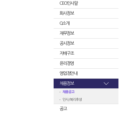
CEO인사말
회사정보
CI소개
재무정보
공시정보
지배구조
윤리경영
영업점안내
채용정보
채용공고
인사/복리후생
공고