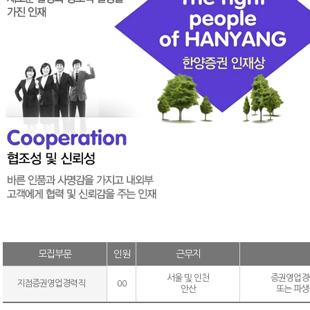
모집부문
인원
근무지
서울 및 인천
증권영업경
지점증권영업경력직
00
안산
또는 파생