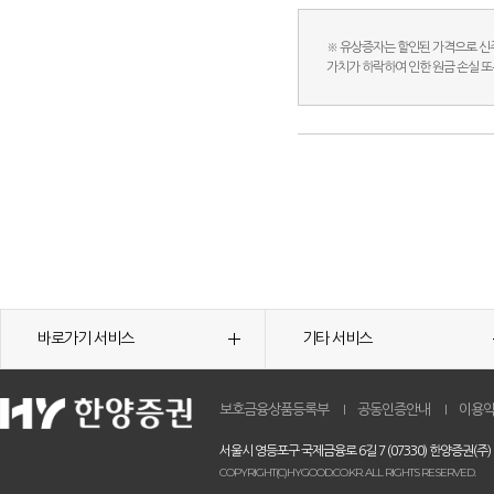
※ 유상증자는 할인된 가격으로 신
가치가 하락하여 인한 원금 손실 
바로가기 서비스
기타 서비스
보호금융상품등록부
공동인증안내
이용
서울시 영등포구 국제금융로 6길 7 (07330) 한양증권(주)
COPYRIGHT(C)HYGOOD.CO.KR. ALL RIGHTS RESERVED.