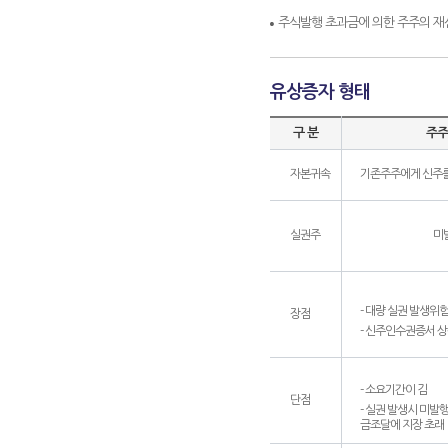
주식발행 초과금에 의한 주주의 재
유상증자 형태
구 분
주주
자본귀속
기존주주에게 신주를
실권주
미
- 대량 실권 발생위
장점
- 신주인수권증서 
- 소요기간이 김
단점
- 실권 발생시 미발
금조달에 지장 초래