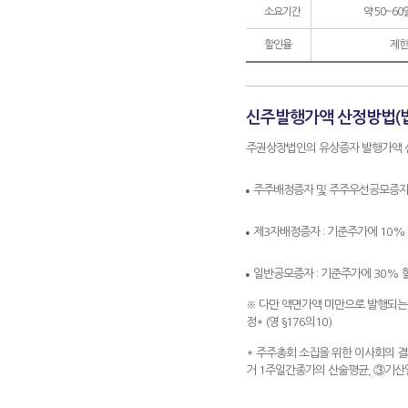
소요기간
약 50~60
할인율
제한
신주발행가액 산정방법(법 §
주권상장법인의 유상증자 발행가액 산
주주배정증자 및 주주우선공모증자 
제3자배정증자 : 기준주가에 10%
일반공모증자 : 기준주가에 30% 
※ 다만 액면가액 미만으로 발행되는
정* (영 §176의10)
* 주주총회 소집을 위한 이사회의 결
거 1주일간종가의 산술평균, ③기산