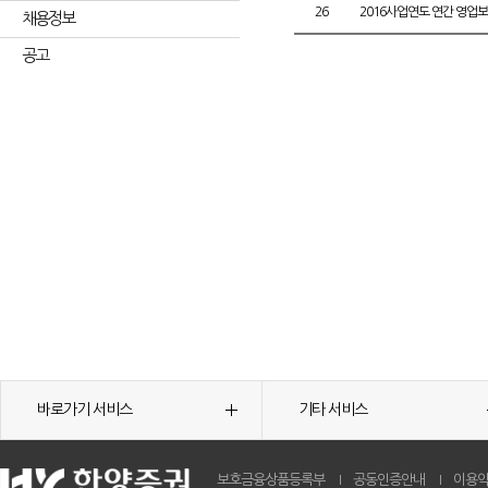
26
2016사업연도 연간 영업
채용정보
공고
바로가기 서비스
기타 서비스
보호금융상품등록부
공동인증안내
이용