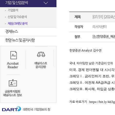
기업 및 산업분석
기업분석
제목
[07/31] [2
산업 및 이슈분석
채권/크레딧 분석
작성자
리서치센터
경제뉴스
[한양증권_채권
첨부
한양 뉴스 및 공지사항
한양증권 Analyst 김수연
국내. 타이밍만 남은 기준금리 인하
미국. 경제 펀더멘털 대 시시
크레딧Ⅰ. 금리인하기 초반, 
크레딧Ⅱ. 여전채 AA급/A급 
크레딧Ⅲ. 회사채, 차입금 상환
https://bit.ly/4d3
자료 바로가기 :