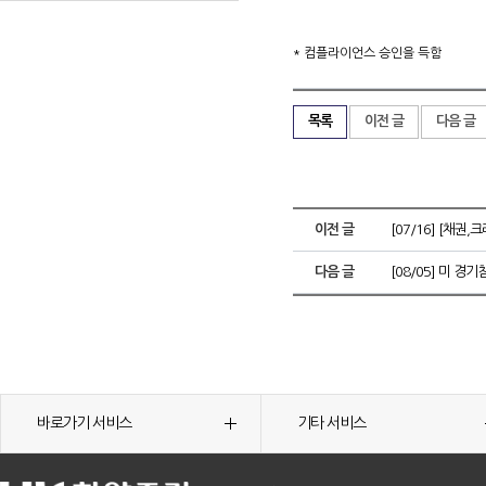
* 컴플라이언스 승인을 득함
목록
이전 글
다음 글
이전 글
[07/16] [채
다음 글
[08/05] 미 
바로가기 서비스
기타 서비스