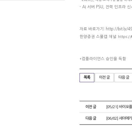
-
AI 서버 PSU, 전력 인프라 신
자료 바로가기: http://bit.ly/
한양증권 스몰캡 채널
: https://
컴플라이언스 승인을 득함
*
목록
이전 글
다음 글
이전 글
[05/21] 바이오
다음 글
[06/02] 세아메카