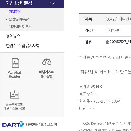
기업 및 산업분석
기업분석
제목
[05/27] 파워넷
산업 및 이슈분석
채권/크레딧 분석
작성자
리서치센터
경제뉴스
20260527_파
첨부
한양 뉴스 및 공지사항
한양증권 스몰캡
이준
Analyst
[파워넷] AI 서버 PSU가 만
투자의견: N.R
목표주가
: -
현재주가
(05/26): 7,680원
Upside : -
- 1Q26 Review, 평년 수준 방어 
- 2026년, 대형 고객사향 물량 확