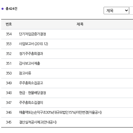
총 424건
번호
제 목
354
단기차입금증가결정
353
사업보고서 (2018.12)
352
정기주주총회결과
351
감사보고서제출
350
참고서류
349
주주총회소집공고
348
현금ㆍ현물배당결정
347
주주총회소집결의
346
매출액또는손익구조30%(대규모법인15%)미만변경(자율공시)
345
결산실적공시예고(안내공시)