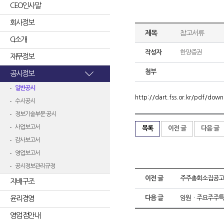
CEO인사말
회사정보
제목
참고서류
CI소개
작성자
한양증권
재무정보
첨부
공시정보
일반공시
http://dart.fss.or.kr/pdf/d
수시공시
정보기술부문 공시
사업보고서
목록
이전 글
다음 글
감사보고서
영업보고서
공시정보관리규정
이전 글
주주총회소집공고
지배구조
윤리경영
다음 글
임원ㆍ주요주주특
영업점안내