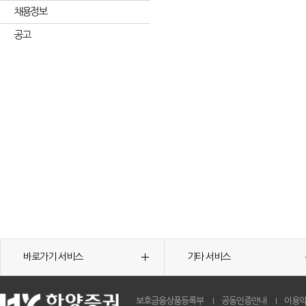
채용정보
공고
바로가기 서비스
기타 서비스
보호금융상품등록부
공동인증안내
이용