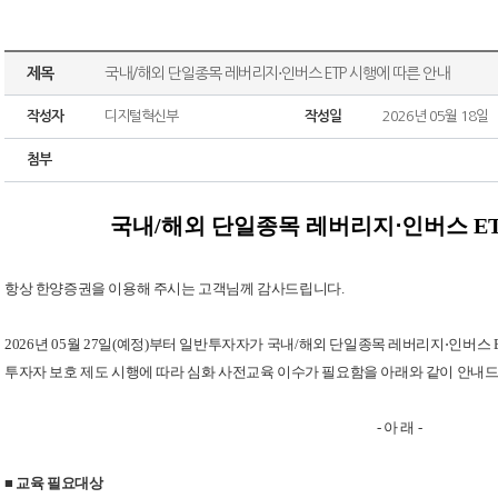
제목
국내/해외 단일종목 레버리지⋅인버스 ETP 시행에 따른 안내
작성자
디지털혁신부
작성일
2026년 05월 18일
첨부
국내
/
해외 단일종목 레버리지⋅인버스
E
항상 한양증권을 이용해 주시는 고객님께 감사드립니다
.
2026
년
05
월
27
일
(
예정
)
부터 일반투자자가 국내
/
해외 단일종목 레버리지⋅인버스
투자자 보호 제도 시행에 따라 심화 사전교육 이수가 필요함을 아래와 같이 안내
-
아 래
-
■ 교육 필요대상