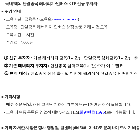
-
국내
/
해외 단일종목 레버리지⋅인버스
ETP
신규 투자자
■ 수강 안내
-
교육기관
:
금융투자교육원
(
www.kifin.or.kr
)
-
교육명
:
단일종목 레버리지·인버스 상장 상품 거래 사전교육
-
교육시간
: 1
시간
-
수강료
: 4,000
원
① 신규 투자자
:
기본 레버리지 교육
(1
시간
) +
단일종목 심화교육
(1
시간
) =
총
② 기존 레버리지 투자자
:
단일종목 심화교육
(1
시간
)
추가 이수 필요
③ 면제 대상
:
단일종목 상품 출시일 이전에 해외상장 단일종목 레버리지⋅
■ 기타사항
-
매수 주문 당일
,
해당 고객님 계좌에 기본 예탁금
1
천만원 이상 필요합니다
.
-
교육 이수증 등록은 영업점 내방
,
팩스
, HTS
(
화면번호
H925
)
로만 가능합니다
.
■
기타 자세한 사항은 당사 영업점
,
콜센터
(
☎
1588 - 2145)
로 문의하여 주시기 바