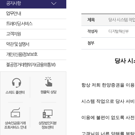
공지사항
업무안내
제목
당사 시스템 작업
트레이딩 서비스
작성자
디지털혁신부
고객지원
첨부
약관 및 설명서
개인(신용)정보보호
당사 시
불공정거래행위자(금융위통보)
항상 저희 한양증권을 이
시스템 작업으로 당사 서
이용에 불편이 없도록 사전
고객님의 너른 양해를 부