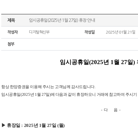
제목
임시공휴일(2025년 1월 27일) 휴장 안내
작성자
디지털혁신부
작성일
2025년 01월 21일
첨부
임시공휴일
(2025
년
1
월
27
일
)
항상 한양증권을 이용해 주시는 고객님께 감사드립니다
.
임시공휴일
(2025
년
1
월
27
일
)
에 다음과 같이 휴장하오니 거래에 참고하여 주시기
-
다
음
-
▶ 휴장일
: 2025
년
1
월
27
일
(
월
)