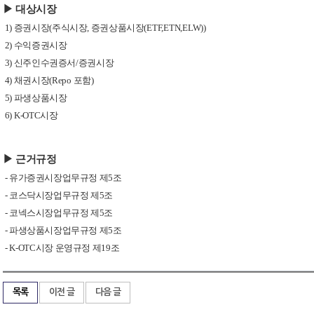
▶ 대상시장
1)
증권시장
(
주식시장
,
증권상품시장
(ETF,ETN,ELW))
2)
수익증권시장
3)
신주인수권증서
/
증권시장
4)
채권시장
(Repo
포함
)
5)
파생상품시장
6) K-OTC
시장
▶ 근거규정
-
유가증권시장업무규정 제
5
조
-
코스닥시장업무규정 제
5
조
-
코넥스시장업무규정 제
5
조
-
파생상품시장업무규정 제
5
조
- K-OTC
시장 운영규정 제
19
조
목록
이전 글
다음 글