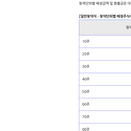
청약단위별 배정금액 및 환불금은 아
[일반청약자 - 청약단위별 배정주식
청
10주
20주
30주
40주
50주
60주
70주
80주