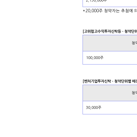
2,150,000주
*20,000주 청약자는 추첨에 
[고위험고수익투자신탁등 - 청약단
청
100,000주
[벤처기업투자신탁 - 청약단위별 배
청
30,000주