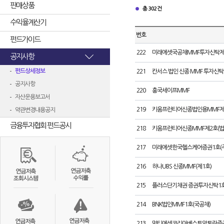
판매상품
총 302건
수익율계산기
번호
펀드가이드
222
미래에셋국공채MMF투자신탁제H
공지사항
펀드상세정보
221
칸서스 법인 신종 MMF 투자신탁
공지사항
220
흥국세이프MMF
자산운용보고서
219
키움프런티어신종법인용MMF제
약관변경내용공지
금융투자협회 펀드공시
218
키움프런티어신종MMF제2호(법
217
미래에셋한국헬스케어증권1호(주
216
하나UBS 신종MMF(제1호)
215
플러스단기채권 증권투자신탁1호
214
BNK법인MMF1호(국공채)
213
멀티에셋코리아베스트알토란증권1호[