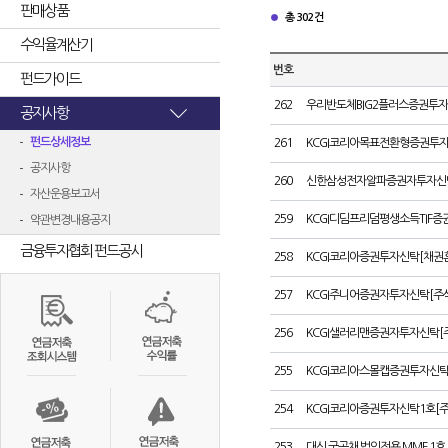
판매상품
총 302건
수익율계산기
번호
펀드가이드
262
우리반도체BIG2플러스증권투자
공지사항
펀드상세정보
261
KCGI코리아목표전환형증권투자
공지사항
260
신한삼성전자알파증권자투자신탁
자산운용보고서
259
KCGI디딤프리덤평생소득TIF
약관변경내용공지
금융투자협회 펀드공시
258
KCGI코리아증권투자신탁[채권
257
KCGI주니어증권자투자신탁[주
256
KCGI샐러리맨증권자투자신탁[
255
KCGI코리아스몰캡증권투자신탁
254
KCGI코리아증권투자신탁1호[주
253
대신 국공채 법인전용 MMF 1호