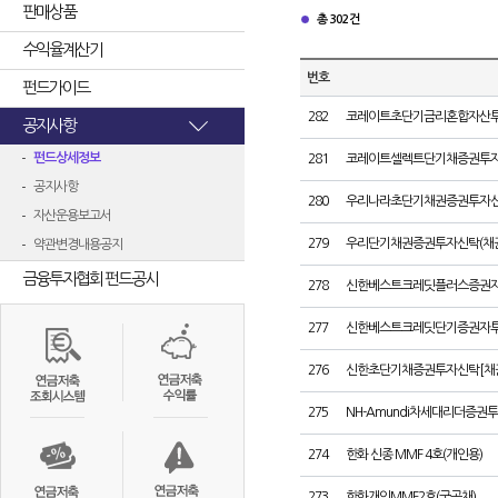
판매상품
총 302건
수익율계산기
번호
펀드가이드
282
코레이트초단기금리혼합자산
공지사항
펀드상세정보
281
코레이트셀렉트단기채증권투자
공지사항
280
우리나라초단기채권증권투자신
자산운용보고서
279
우리단기채권증권투자신탁(채권
약관변경내용공지
금융투자협회 펀드공시
278
신한베스트크레딧플러스증권자
277
신한베스트크레딧단기증권자투
276
신한초단기채증권투자신탁[채
275
NH-Amundi차세대리더증권
274
한화 신종 MMF 4호(개인용)
273
한화개인MMF2호(국공채)