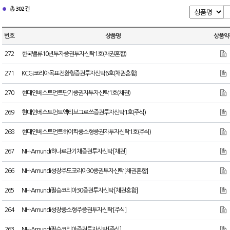
총 302건
번호
상품명
상품약
272
한국밸류10년투자증권투자신탁1호(채권혼합)
271
KCGI코리아목표전환형증권투자신탁6호(채권혼합)
270
현대인베스트먼트단기증권자투자신탁1호(채권)
269
현대인베스트먼트액티브그로쓰증권투자신탁1호(주식)
268
현대인베스트먼트하이킥중소형증권자투자신탁1호(주식)
267
NH-Amundi하나로단기채증권투자신탁[채권]
266
NH-Amundi성장주도코리아30증권투자신탁[채권혼합]
265
NH-Amundi필승코리아30증권투자신탁[채권혼합]
264
NH-Amundi성장중소형주증권투자신탁[주식]
263
NH-Amundi필승코리아증권투자신탁[주식]