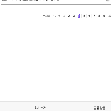
4
처음
이전
1
2
3
5
6
7
8
9
1
회사소개
금융상품