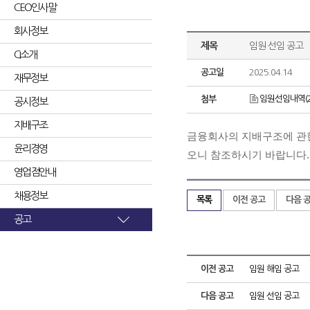
CEO인사말
회사정보
제목
임원 선임 공고
CI소개
공고일
2025.04.14
재무정보
임원선임내역(25.
첨부
공시정보
지배구조
금융회사의 지배구조에 관한 
윤리경영
오니 참조하시기 바랍니다.
영업점안내
채용정보
목록
이전 공고
다음 
공고
이전 공고
임원 해임 공고
다음 공고
임원 선임 공고