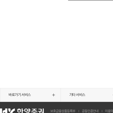
바로가기 서비스
기타 서비스
보호금융상품등록부
공동인증안내
이용