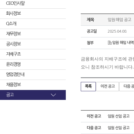
CEO인사말
회사정보
제목
임원 해임 공고
CI소개
공고일
2025.04.08
재무정보
임원 해임 내역.
첨부
공시정보
지배구조
금융회사의 지배구조에 관한 
윤리경영
오니 참조하시기 바랍니다.
영업점안내
채용정보
목록
이전 공고
다음 
공고
이전 공고
임원 선임 공고
다음 공고
임원 선임 공고