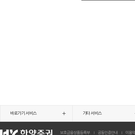
바로가기 서비스
기타 서비스
보호금융상품등록부
공동인증안내
이용