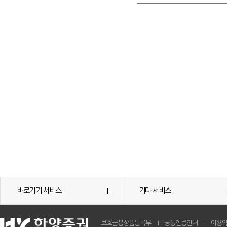
바로가기 서비스
기타 서비스
보호금융상품등록부
공동인증안내
이용