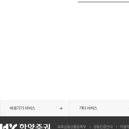
바로가기 서비스
기타 서비스
보호금융상품등록부
공동인증안내
이용