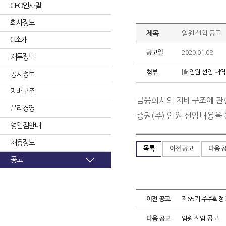
CEO인사말
회사정보
제목
임원 선임 공고
CI소개
공고일
2020.01.08
재무정보
임원 선임 내역_2
첨부
공시정보
지배구조
금융회사의 지배구조에 관한
윤리경영
증권(주) 임원 선임내용을
영업점안내
채용정보
목록
이전 공고
다음 
공고
이전 공고
제65기 주주확정
다음 공고
임원 선임 공고