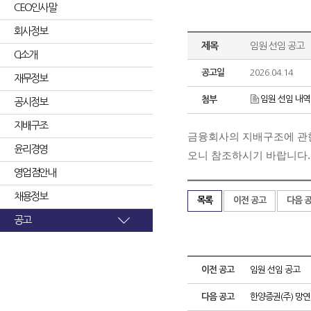
CEO인사말
회사정보
제목
임원 선임 공고
CI소개
공고일
2026.04.14
재무정보
임원 선임 내역(20
첨부
공시정보
지배구조
금융회사의 지배구조에 관한 
윤리경영
오니 참조하시기 바랍니다.
영업점안내
채용정보
목록
이전 공고
다음 
공고
이전 공고
임원 선임 공고
다음 공고
한양증권(주) 망연