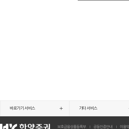
바로가기 서비스
기타 서비스
보호금융상품등록부
공동인증안내
이용