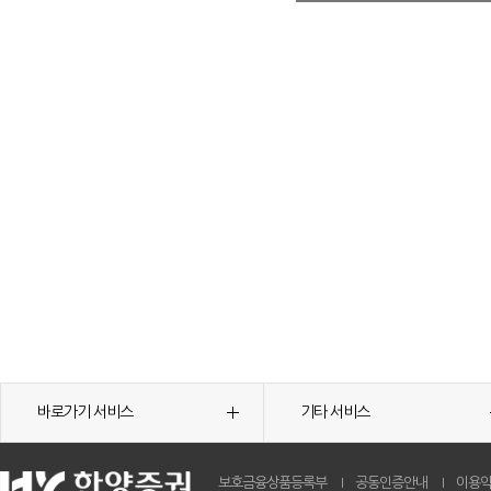
바로가기 서비스
기타 서비스
보호금융상품등록부
공동인증안내
이용