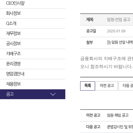
CEO인사말
회사정보
제목
임원 선임 공고
CI소개
공고일
2026.01.09
재무정보
임원 선임 내역(2
첨부
공시정보
지배구조
금융회사의 지배구조에 관한 
윤리경영
오니 참조하시기 바랍니다.
영업점안내
채용정보
목록
이전 공고
다음 
공고
이전 공고
임원 해임 공고
다음 공고
준법감시인 및 위