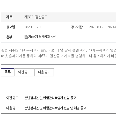
제목
제68기 결산공고
공고일
2023.03.23
공고기간
2023.03.23~2024.
제68기 결산공고.pdf
첨부
상법 제449조(재무제표의 승인ㆍ공고) 및 당사 정관 제45조(재무제표와 
터넷 홈페이지를 통하여 제67기 결산공고 자료를 별첨하
오니 참조하시기 바
목록
이전 공고
다음 공고
이전 공고
준법감시인 및 위험관리책임자 선임 공고
다음 공고
준법감시인 및 위험관리책임자 선임 및 해임 공고