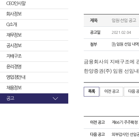
CEO인사말
회사정보
제목
임원 선임 공고
CI소개
공고일
2021.02.04
재무정보
임원 선임 내역_2
첨부
공시정보
지배구조
금융회사의 지배구조에 관
윤리경영
한양증권(주) 임원 선임
영업점안내
채용정보
목록
이전 공고
다음 
공고
이전 공고
제66기 주주확정
다음 공고
외부감사인 선임