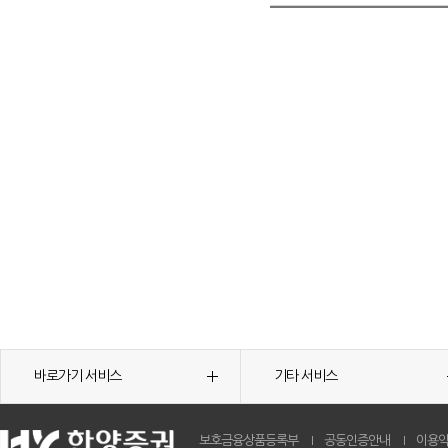
바로가기 서비스
기타 서비스
보호금융상품등록부
공동인증안내
이용