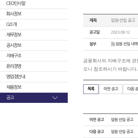
CEO인사말
회사정보
제목
임원 선임 공고
CI소개
공고일
2023.09.12
재무정보
임원 선임 내역.
첨부
공시정보
지배구조
금융회사의 지배구조에 관한
윤리경영
오니 참조하시기 바랍니다.
영업점안내
채용정보
목록
이전 공고
다음 
공고
이전 공고
임원 선임 공고
다음 공고
임원 선임 공고