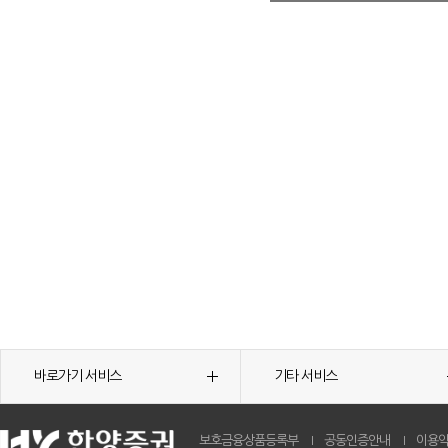
바로가기 서비스
기타 서비스
보호금융상품등록부
공동인증안내
이용