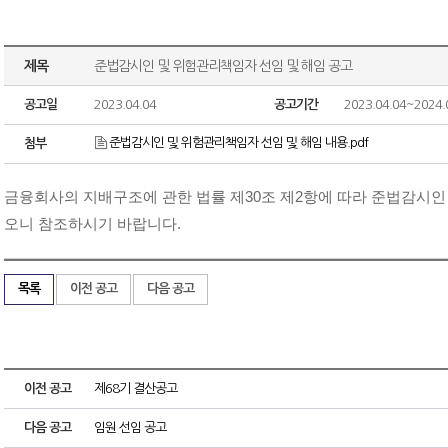
제목
준법감시인 및 위험관리책임자 선임 및 해임 공고
공고일
2023.04.04
공고기간
2023.04.04~2024.
준법감시인 및 위험관리책임자 선임 및 해임 내용.pdf
첨부
금융회사의 지배구조에 관한 법률 제30조 제2항에 따라 준법감시인
오니 참조하시기 바랍니다.
목록
이전 공고
다음 공고
이전 공고
제68기 결산공고
다음 공고
임원 선임 공고