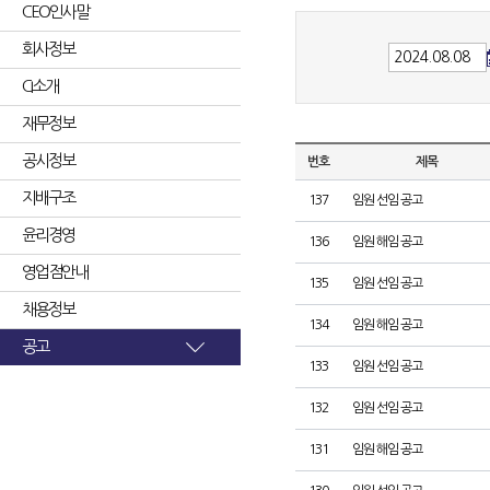
CEO인사말
회사정보
CI소개
재무정보
공시정보
번호
제목
지배구조
137
임원 선임 공고
윤리경영
136
임원 해임 공고
영업점안내
135
임원 선임 공고
채용정보
134
임원 해임 공고
공고
133
임원 선임 공고
132
임원 선임 공고
131
임원 해임 공고