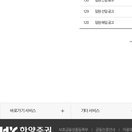
130
임원 선임 공고
129
임원 선임 공고
128
임원 해임 공고
바로가기 서비스
기타 서비스
보호금융상품등록부
공동인증안내
이용