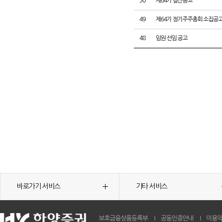
50
제64기 결산공고
49
제64기 정기주주총회 소집공
48
임원 선임 공고
바로가기 서비스
기타 서비스
보호금융상품등록부
공동인증안내
이용