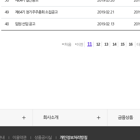
50
제64기 결산공고
2019.03.26
201
49
제64기 정기주주총회 소집공고
2019.02.21
201
48
임원 선임 공고
2019.02.13
201
11
처음
이전
12
13
14
15
16
회사소개
금융상품
안내
이용약관
상품공시실
개인정보처리방침