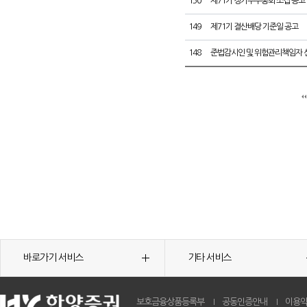
150
제71기 정기주주총회 소집 공고
149
제71기 결산배당 기준일 공고
148
준법감시인 및 위험관리책임자 
바로가기 서비스
기타 서비스
보호금융상품등록부
공동인증안내
이용