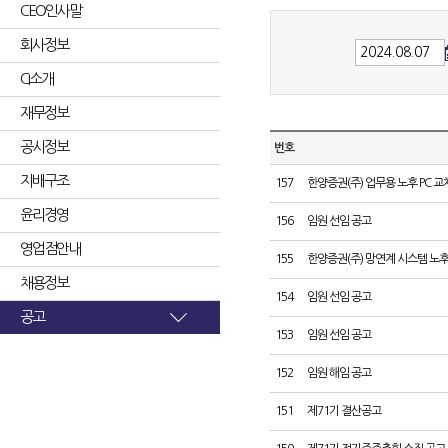
CEO인사말
회사정보
CI소개
재무정보
공시정보
번호
지배구조
157
한양증권(주) 업무용 노후 PC 교
윤리경영
156
임원 선임 공고
영업점안내
155
한양증권(주) 망연계 시스템 노후
채용정보
154
임원 선임 공고
공고
153
임원 선임 공고
152
임원 해임 공고
151
제71기 결산공고