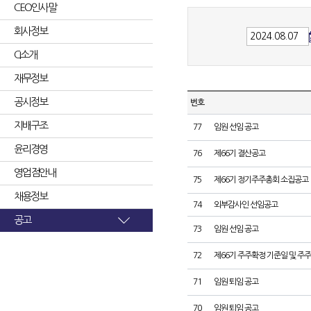
CEO인사말
회사정보
CI소개
재무정보
공시정보
번호
지배구조
77
임원 선임 공고
윤리경영
76
제66기 결산공고
영업점안내
75
제66기 정기주주총회 소집공고
채용정보
74
외부감사인 선임공고
공고
73
임원 선임 공고
72
제66기 주주확정 기준일 및 주
71
임원 퇴임 공고
70
임원 퇴임 공고