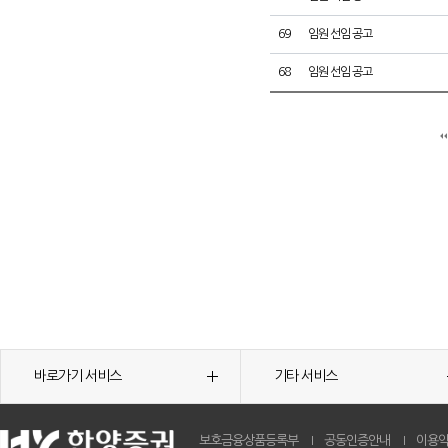
69
임원 선임 공고
68
임원 선임 공고
바로가기 서비스
기타 서비스
보호금융상품등록부
공동인증안내
이용