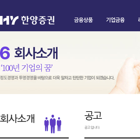
금융상품
기업금융
공고
공고 입니다.