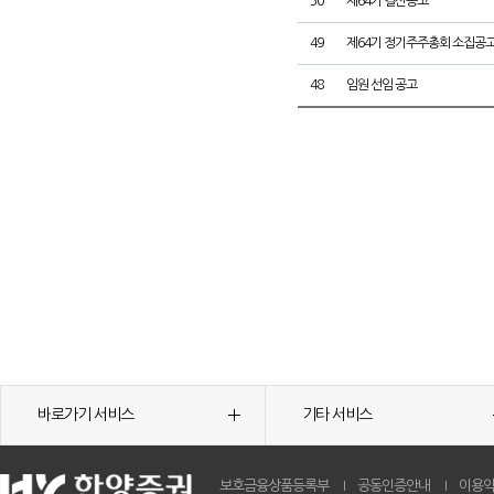
50
제64기 결산공고
49
제64기 정기주주총회 소집공
48
임원 선임 공고
바로가기 서비스
기타 서비스
보호금융상품등록부
공동인증안내
이용