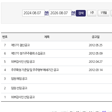
1주
1개월
검색
번호
제목
공고일
7
제57기 결산공고
2012.05.25
6
제57기 정기주주총회 소집공고
2012.05.09
5
외부감사인 선임 공고
2012.04.27
4
주주확정 기준일 및 주주명부 폐쇄기간 공고
2012.03.14
3
임원 해임 공고
2
임원 선임 공고
1
외부감사인 선임 공고