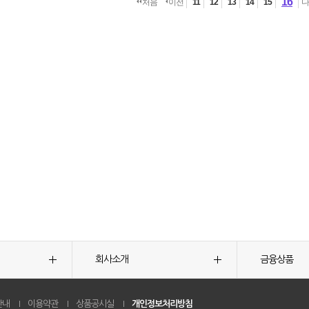
16
처음
이전
11
12
13
14
15
회사소개
금융상품
안내
이용약관
상품공시실
개인정보처리방침