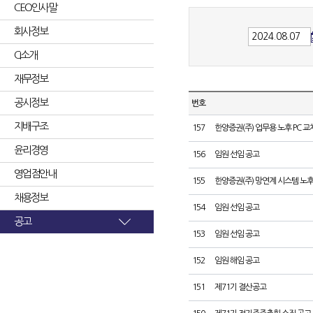
CEO인사말
회사정보
CI소개
재무정보
공시정보
번호
지배구조
157
한양증권(주) 업무용 노후 PC 교
윤리경영
156
임원 선임 공고
영업점안내
155
한양증권(주) 망연계 시스템 노후
채용정보
154
임원 선임 공고
공고
153
임원 선임 공고
152
임원 해임 공고
151
제71기 결산공고