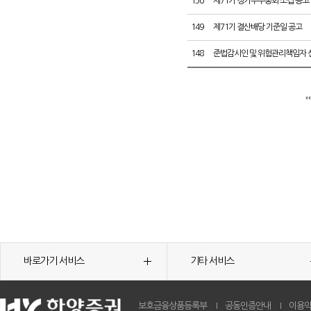
150
제71기 정기주주총회 소집 공고
149
제71기 결산배당 기준일 공고
148
준법감시인 및 위험관리책임자 
바로가기 서비스
기타 서비스
보호금융상품등록부
공동인증안내
이용