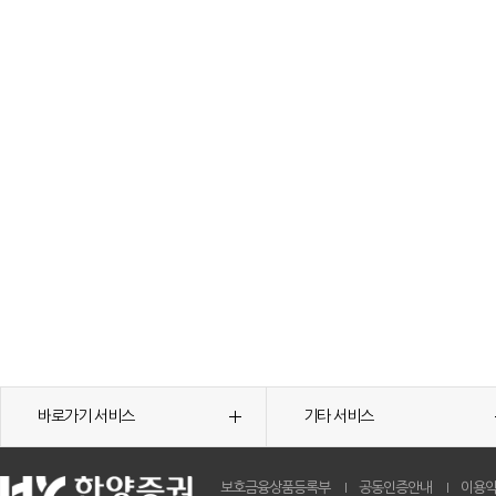
바로가기 서비스
기타 서비스
보호금융상품등록부
공동인증안내
이용