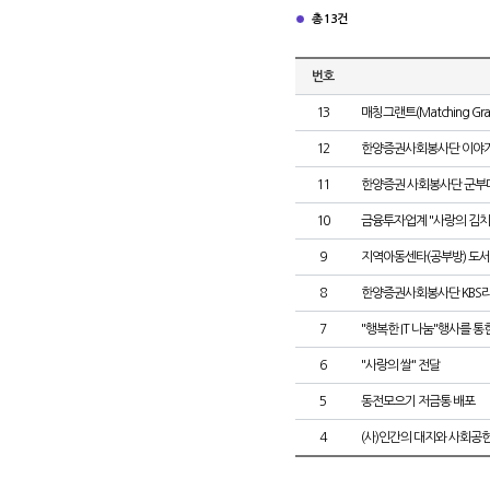
총 13건
번호
13
매칭그랜트(Matching Gra
12
한양증권사회봉사단 이야
11
한양증권 사회봉사단 군부
10
금융투자업계 "사랑의 김치
9
지역아동센타(공부방) 도
8
한양증권사회봉사단 KBS라
7
"행복한 IT 나눔"행사를 통한
6
"사랑의 쌀" 전달
5
동전모으기 저금통 배포
4
(사)인간의 대지와 사회공