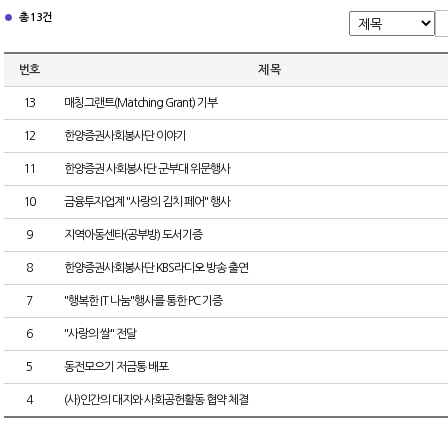
총 13건
번호
제 목
13
매칭그랜트(Matching Grant) 기부
12
한양증권사회봉사단 이야기
11
한양증권 사회봉사단 군부대 위문행사
10
금융투자업계 "사랑의 김치 페어" 행사
9
지역아동센타(공부방) 도서기증
8
한양증권사회봉사단 KBS라디오 방송 출연
7
"행복한 IT 나눔"행사를 통한 PC 기증
6
"사랑의 쌀" 전달
5
동전모으기 저금통 배포
4
(사)인간의 대지와 사회공헌활동 협약 체결