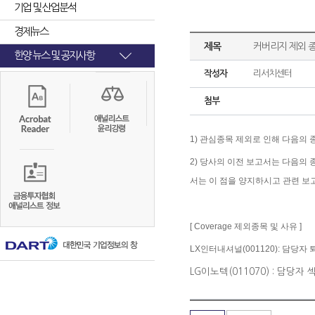
기업 및 산업분석
경제뉴스
제목
커버리지 제외 
한양 뉴스 및 공지사항
작성자
리서치센터
첨부
1) 관심종목
제외로
인해
다음의
2)
당사의
이전
보고서는
다음의
서는
이
점을
양지하시고
관련
보
[ Coverage
제외종목
및
사유
]
LX인터내셔널(001120): 담당자 
LG이노텍(011070) : 담당자