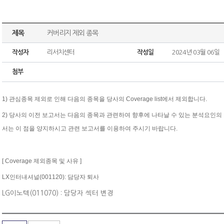
제목
커버리지 제외 종목
작성자
리서치센터
작성일
2024년 03월 06일
첨부
1) 관심종목
제외로
인해
다음의
종목을
당사의
Coverage list
에서
제외합니다
.
2)
당사의
이전
보고서는
다음의
종목과
관련하여
향후에
나타날
수
있는
분석요인의
서는
이
점을
양지하시고
관련
보고서를
이용하여 주시기
바랍니다
.
[ Coverage
제외종목
및
사유
]
LX인터내셔널(001120): 담당자 퇴사
LG이노텍(011070) : 담당자 섹터 변경