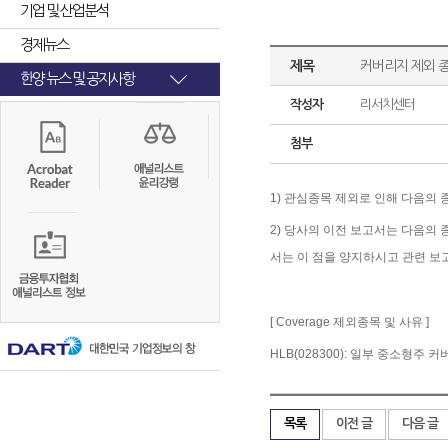
기업 및 산업분석
경제뉴스
제목
커버리지 제외 
한양 뉴스 및 공지사항
작성자
리서치센터
첨부
1) 관심종목
제외로
인해
다음의
2)
당사의
이전
보고서는
다음의
서는
이
점을
양지하시고
관련
보
[ Coverage
제외종목
및
사유
]
HLB(028300): 일부 중소형주
목록
이전 글
다음 글