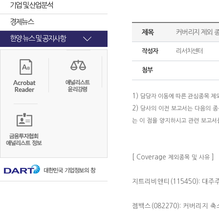
기업 및 산업분석
경제뉴스
제목
커버리지 제외 
한양 뉴스 및 공지사항
작성자
리서치센터
첨부
1)
담당자 이동에 따른 관심종목 제
2)
당사의
이전
보고서는
다음의
종
는
이
점을
양지하시고
관련
보고서
[ Coverage
]
제외종목
및
사유
지트리비앤티(115450): 대
젬백스(082270): 커버리지 