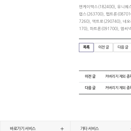
엔케이맥스(182400), 유니퀘스
랩스(263700), 펩트론(0870
7260), 액트로(290740), 네
170), 파트론(091700), 엠씨
목록
이전 글
다음 글
이전 글
커버리지 제외 종
다음 글
커버리지 제외 종
바로가기 서비스
기타 서비스