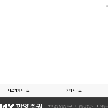
바로가기 서비스
기타 서비스
보호금융상품등록부
공동인증안내
이용