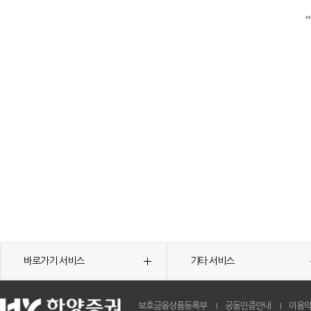
바로가기 서비스
기타 서비스
보호금융상품등록부
공동인증안내
이용