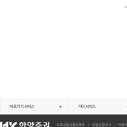
바로가기 서비스
기타 서비스
보호금융상품등록부
공동인증안내
이용