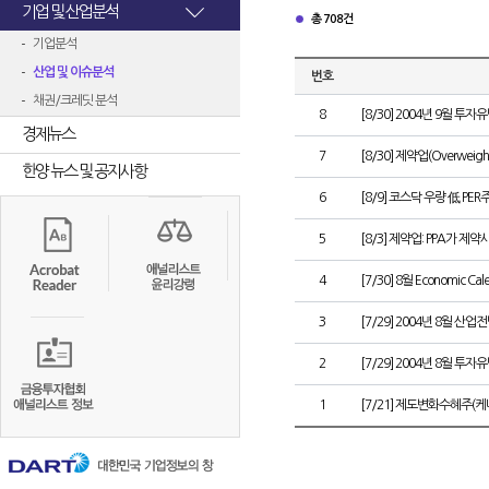
기업 및 산업분석
총 708건
기업분석
산업 및 이슈분석
번호
채권/크레딧 분석
8
[8/30] 2004년 9월 투
경제뉴스
7
[8/30] 제약업(Overwei
한양 뉴스 및 공지사항
6
[8/9] 코스닥 우량 低 PER주
5
[8/3] 제약업: PPA가 제
4
[7/30] 8월 Economic Cal
3
[7/29] 2004년 8월 산업
2
[7/29] 2004년 8월 투
1
[7/21] 제도변화수혜주(케