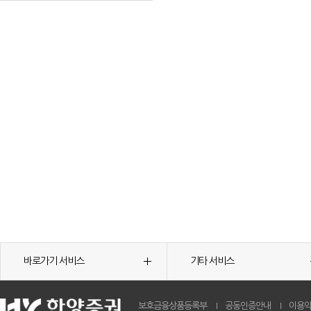
바로가기 서비스
기타 서비스
보호금융상품등록부
공동인증안내
이용