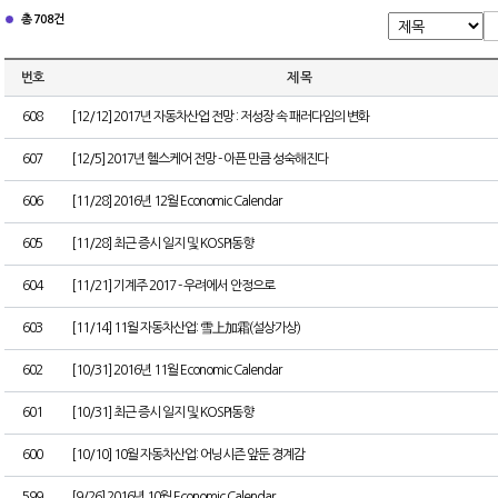
총 708건
번호
제 목
608
[12/12] 2017년 자동차산업 전망 : 저성장 속 패러다임의 변화
607
[12/5] 2017년 헬스케어 전망 - 아픈 만큼 성숙해진다
606
[11/28] 2016년 12월 Economic Calendar
605
[11/28] 최근 증시 일지 및 KOSPI동향
604
[11/21] 기계주 2017 - 우려에서 안정으로
603
[11/14] 11월 자동차산업: 雪上加霜(설상가상)
602
[10/31] 2016년 11월 Economic Calendar
601
[10/31] 최근 증시 일지 및 KOSPI동향
600
[10/10] 10월 자동차산업: 어닝시즌 앞둔 경계감
599
[9/26] 2016년 10월 Economic Calendar