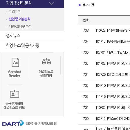
기업 및 산업분석
총 708건
기업분석
산업 및 이슈분석
번호
채권/크레딧 분석
708
[10/22] [스몰캡] HanYang
경제뉴스
707
[01/15] [우주항공] Buy 우
한양 뉴스 및 공지사항
706
[07/01] 채권,크레딧 M
705
[01/02] [제약/바이오/
704
[07/26] [STO] 쪼개고 보
703
[04/10] [제약/바이오/
702
[11/16] [제약/바이오
701
[10/05] [제약/바이오] 
700
[02/15] [디스플레이] 2H
[12/17] [IT/스몰캡] 