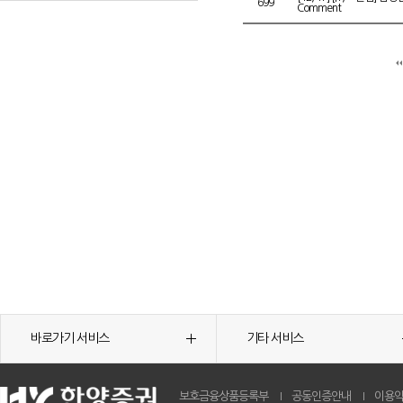
699
Comment
바로가기 서비스
기타 서비스
보호금융상품등록부
공동인증안내
이용