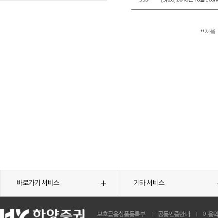
처음
바로가기 서비스
기타 서비스
보호금융상품등록부
공동인증안내
이용