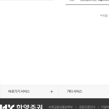
처음
바로가기 서비스
기타 서비스
보호금융상품등록부
공동인증안내
이용