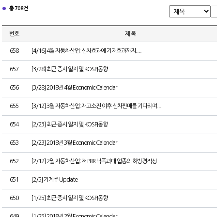
총 708건
번호
제 목
658
[4/16] 4월 자동차산업: 신차효과에 기저효과까지....
657
[3/28] 최근 증시 일지 및 KOSPI동향
656
[3/28] 2018년 4월 Economic Calendar
655
[3/12] 3월 자동차산업: 재고소진 이후 신차판매를 기다리며...
654
[2/23] 최근 증시 일지 및 KOSPI동향
653
[2/23] 2018년 3월 Economic Calendar
652
[2/12] 2월 자동차산업: 저 PBR 낙폭과대 업종의 하방경직성
651
[2/5] 기계주 Update
650
[1/25] 최근 증시 일지 및 KOSPI동향
649
[1/25] 2018년 2월 Economic Calendar